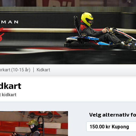
orkart (10-15 år)
Kidkart
dkart
t kidkart
Velg alternativ f
150.00 kr Kupong