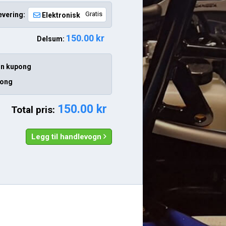
Gratis
evering:
Elektronisk
150.00 kr
Delsum:
din kupong
pong
150.00 kr
Total pris:
Legg til handlevogn