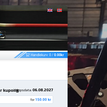
Handlekurv:
0
/
0.00
kr
or kupong
06.08.2027
Utløpsdata:
150.00 kr
for