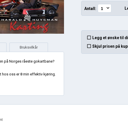
L
Antall:
Legg et ønske til 
Skjul prisen på ku
Bruksvilkår
oppen på Norges råeste gokartbane?
t hos oss er 8 min effektiv kjøring.
nt